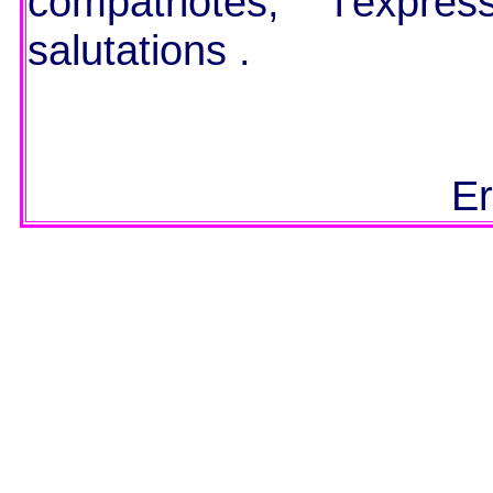
compatriotes, l’expr
salutations .
E